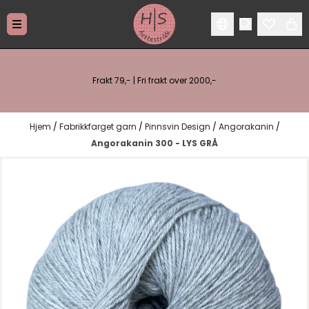
Hopp til innhold
Frakt 79,- | Fri frakt over 2000,-
Hjem
/
Fabrikkfarget garn
/
Pinnsvin Design
/
Angorakanin
/
Angorakanin 300 - LYS GRÅ